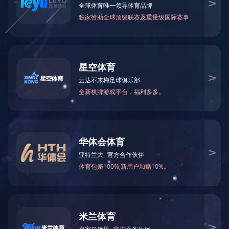
热搜关键词：
您当前的位置：
主页
>
产品展示
>
农业机械
装载机
自上料搅拌车