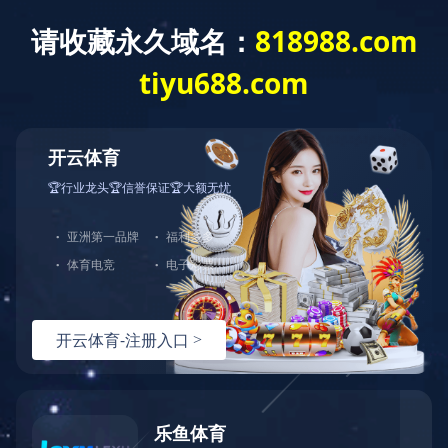
欢迎来到乐动网页版页面登录官网！
乐动(中国)
中国
小型工程机
乐动(中国)
公司简介
产品展示
人力资源